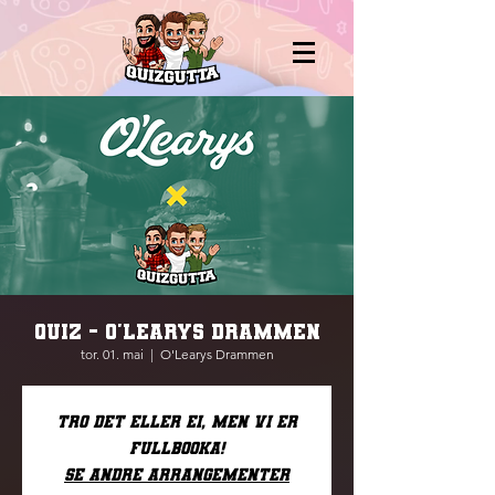
QUIZ - O'LEARYS DRAMMEN
tor. 01. mai
  |  
O'Learys Drammen
Tro det eller ei, men vi er
fullbooka!
Se andre arrangementer