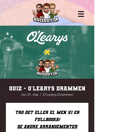
QUIZ - O'LEARYS DRAMMEN
tor. 01. mai
  |  
O'Learys Drammen
Tro det eller ei, men vi er
fullbooka!
Se andre arrangementer