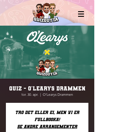
QUIZ - O'LEARYS DRAMMEN
tor. 30. apr.
  |  
O'Learys Drammen
Tro det eller ei, men vi er
fullbooka!
Se andre arrangementer