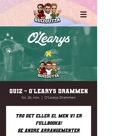
QUIZ - O'LEARYS DRAMMEN
tor. 26. nov.
  |  
O'Learys Drammen
Tro det eller ei, men vi er
fullbooka!
Se andre arrangementer