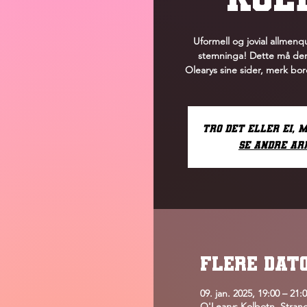
Uformell og jovial allmen
stemninga! Dette må der
Olearys sine sider, merk bo
Tro det eller ei, 
Se andre a
FLERE DAT
09. jan. 2025, 19:00 – 21:
O'Learys Kolbotn, Strand