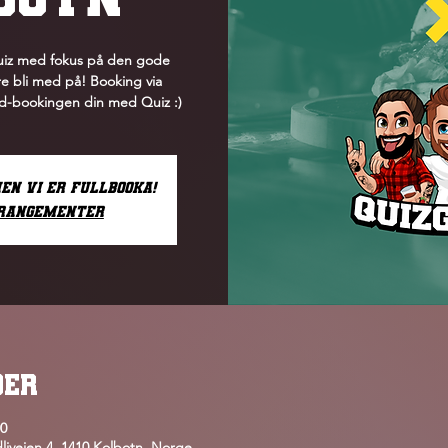
quiz med fokus på den gode
e bli med på! Booking via
rd-bookingen din med Quiz :)
men vi er fullbooka!
rrangementer
OER
00
liveien 4, 1410 Kolbotn, Norge