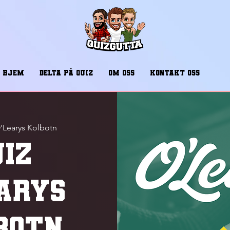
HJEM
DELTA PÅ QUIZ
OM OSS
KONTAKT OSS
'Learys Kolbotn
UIZ
EARYS
BOTN