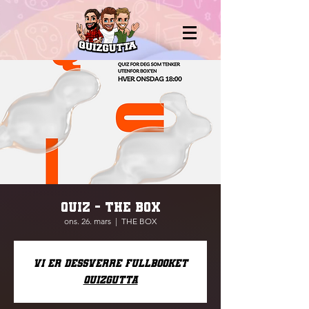
QUIZ - THE BOX
ons. 26. mars
  |  
THE BOX
Vi er dessverre fullbooket
Quizgutta