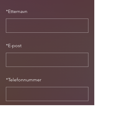
*
Etternavn
*
E-post
*
Telefonnummer
Hvor mange er dere?