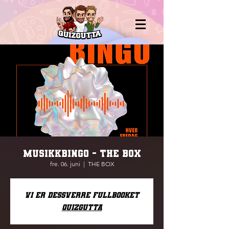
MUSIKKBINGO - THE BOX
fre. 06. juni
  |  
THE BOX
Vi er dessverre fullbooket
Quizgutta