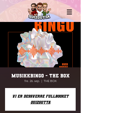
MUSIKKBINGO - THE BOX
fre. 26. sep.
  |  
THE BOX
Vi er dessverre fullbooket
Quizgutta