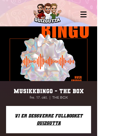
MUSIKKBINGO - THE BOX
fre. 17. okt.
  |  
THE BOX
Vi er dessverre fullbooket
Quizgutta