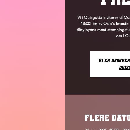
Vi i Quizgutta inviterer til 
18:00! En av Oslo's feteste
tilby byens mest stemnings
oss i Q
Vi er dessve
Quiz
FLERE DAT