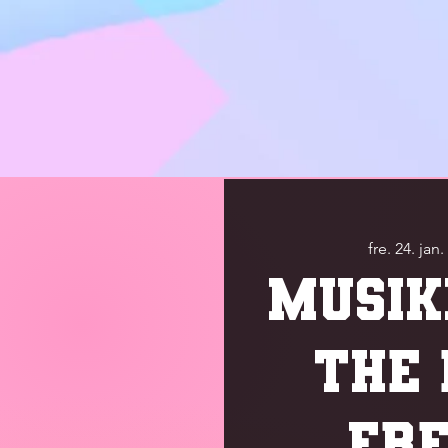
fre. 24. jan.
MUSIK
THE 
FR