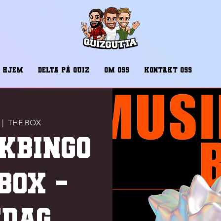
HJEM
DELTA PÅ QUIZ
OM OSS
KONTAKT OSS
  |  
THE BOX
KBINGO
BOX -
EDAG