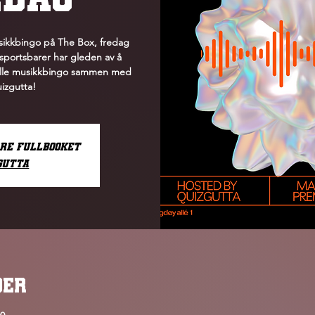
Musikkbingo på The Box, fredag
 sportsbarer har gleden av å
fulle musikkbingo sammen med
uizgutta!
rre fullbooket
gutta
OER