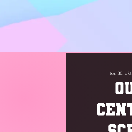
tor. 30. okt
Q
CEN
SC