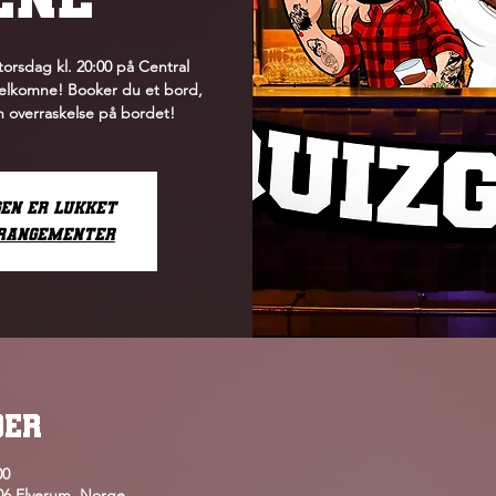
torsdag kl. 20:00 på Central
 velkomne! Booker du et bord,
en overraskelse på bordet!
gen er lukket
rrangementer
OER
00
406 Elverum, Norge