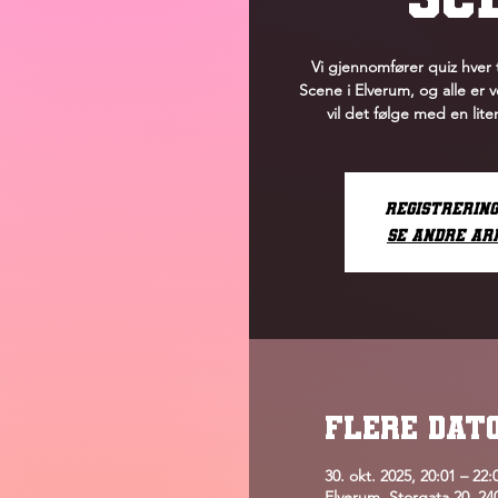
Vi gjennomfører quiz hver 
Scene i Elverum, og alle er
vil det følge med en lit
Registrerin
Se andre a
FLERE DAT
30. okt. 2025, 20:01 – 22:
Elverum, Storgata 20, 2