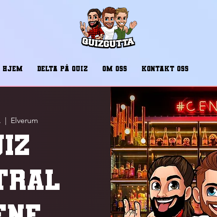
HJEM
DELTA PÅ QUIZ
OM OSS
KONTAKT OSS
.
  |  
Elverum
UIZ
TRAL
ENE