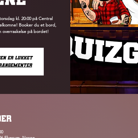
torsdag kl. 20:00 på Central
 velkomne! Booker du et bord,
en overraskelse på bordet!
gen er lukket
rrangementer
OER
00
406 Elverum, Norge