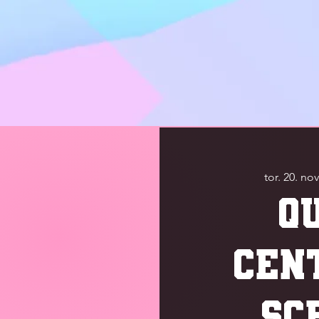
tor. 20. nov
Q
CEN
SC