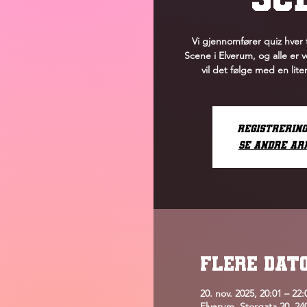
Vi gjennomfører quiz hver 
Scene i Elverum, og alle er
vil det følge med en lit
Registrerin
Se andre a
FLERE DAT
20. nov. 2025, 20:01 – 22:
Elverum, Storgata 20, 2