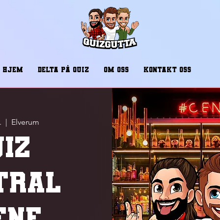
HJEM
DELTA PÅ QUIZ
OM OSS
KONTAKT OSS
.
  |  
Elverum
UIZ
TRAL
ENE