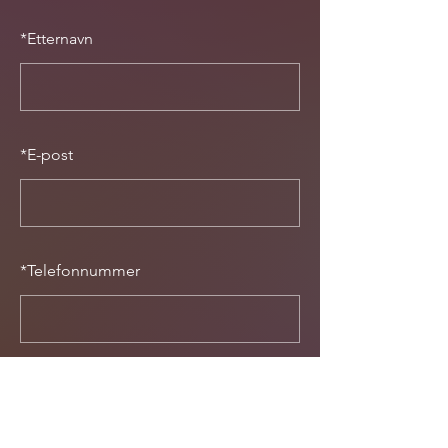
*
Etternavn
*
E-post
*
Telefonnummer
Hvor mange er dere?