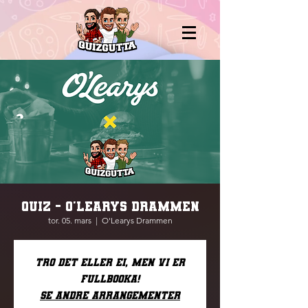
QUIZ - O'LEARYS DRAMMEN
tor. 05. mars
  |  
O'Learys Drammen
Tro det eller ei, men vi er
fullbooka!
Se andre arrangementer