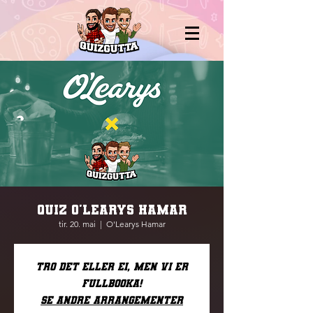
QUIZ O'LEARYS HAMAR
tir. 20. mai
  |  
O'Learys Hamar
Tro det eller ei, men vi er
fullbooka!
Se andre arrangementer