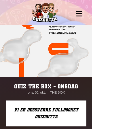
QUIZ THE BOX - ONSDAG
ons. 30. okt.
  |  
THE BOX
Vi er dessverre fullbooket
Quizgutta