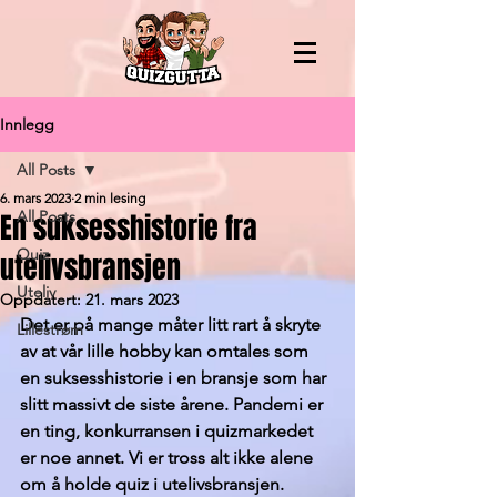
Innlegg
All Posts
6. mars 2023
2 min lesing
En suksesshistorie fra
All Posts
Quiz
utelivsbransjen
Uteliv
Oppdatert:
21. mars 2023
Det er på mange måter litt rart å skryte 
Lillestrøm
av at vår lille hobby kan omtales som 
en suksesshistorie i en bransje som har 
slitt massivt de siste årene. Pandemi er 
en ting, konkurransen i quizmarkedet 
er noe annet. Vi er tross alt ikke alene 
om å holde quiz i utelivsbransjen. 