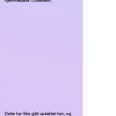
hjemmebane i Lillestrøm. 
Dette har ikke gått upåaktet hen, og 