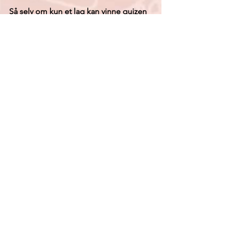
Så selv om kun et lag kan vinne quizen 
hver gang, er det mange vinnere etter 
en quiz med Quizgutta. Det er nettopp 
det vi lever for!
- Quizgutta
quiz
underholdning
Uteliv
Quiz
Uteliv
Se alle
Siste innlegg