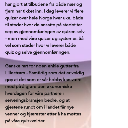
har gjort at tilbudene fra både nær og 
fjern har tikket inn. I dag leverer vi flere 
quizer over hele Norge hver uke, både 
til steder hvor de ansatte på stedet tar 
seg av gjennomføringen av quizen selv 
- men med våre quizer og systemer. Så 
vel som steder hvor vi leverer både 
quiz og selve gjennomføringen. 
Ganske rart for noen enkle gutter fra 
Lillestrøm - Samtidig som det er veldig 
gøy at det som er vår hobby kan være 
med på å gjøre den økonomiske 
hverdagen for våre partnere i 
serveringsbransjen bedre, og at 
gjestene rundt om i landet får nye 
venner og kjærester etter å ha møttes 
på våre quizkvelder. 