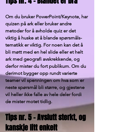
Tips nr. 4 - Blandet er bra
Om du bruker PowerPoint/Keynote, har 
quizen på ark eller bruker andre 
metoder for å avholde quiz er det 
viktig å huske at å blande spørsmåls-
tematikk er viktig. For noen kan det å 
bli møtt med en hel slide eller et helt 
ark med geografi avskrekkende, og 
derfor mister du fort publikum. Om du 
derimot bygger opp rundt varierte 
teamer vil spenningen om hva som er 
neste spørsmål bli større, og gjestene 
vil heller ikke falle av hele deler fordi 
de mister motet tidlig. 
Tips nr. 5 – Avslutt sterkt, og 
kanskje litt enkelt