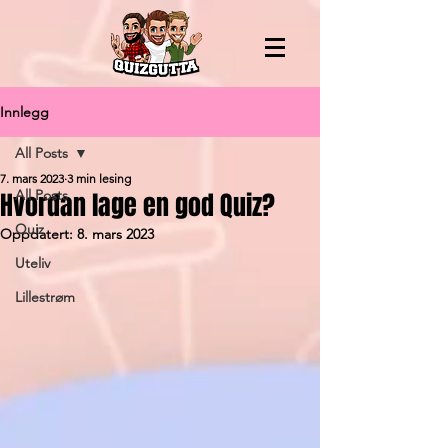
Innlegg
All Posts
7. mars 2023
3 min lesing
Hvordan lage en god Quiz?
All Posts
Quiz
Oppdatert:
8. mars 2023
Uteliv
Lillestrøm