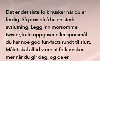
Det er det siste folk husker når du er 
ferdig. Så pass på å ha en sterk 
avslutning. Legg inn morsomme 
twister, kule oppgaver eller spørsmål 
du har noe god fun-facts rundt til slutt. 
Målet skal alltid være at folk ønsker 
mer når du gir deg, og da er 
avslutningen viktig.
Samtidig kan det være lurt å ikke ha for 
vanskelige oppgaver mot slutten, 
særlig om det er alkohol inne i bildet. 
For å ikke miste publikum helt i 
alkoholskyen kan derfor det å ha er lavt 
nok nivå inn mot slutten være 
essensielt.